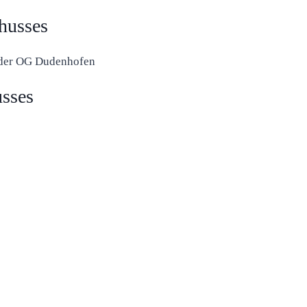
husses
r der OG Dudenhofen
usses