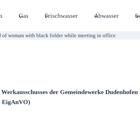
m
Gas
Frischwasser
Abwasser
S
es Werkausschusses der Gemeindewerke Dudenhofen
 6 EigAnVO)