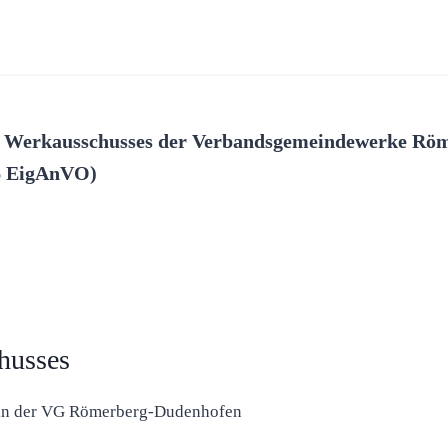
es Werkausschusses der Verbandsgemeindewerke R
 6 EigAnVO)
husses
erin der VG Römerberg-Dudenhofen