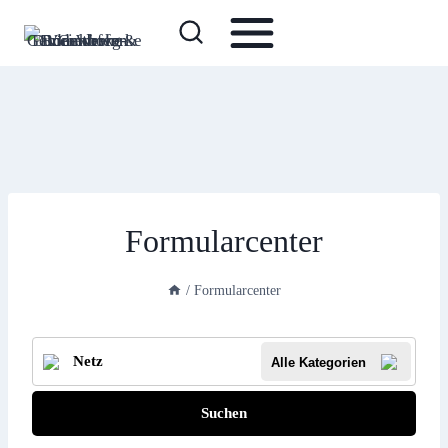
Zum
Inhalt
springen
Formularcenter
/
Formularcenter
Alle Kategorien
Suchen